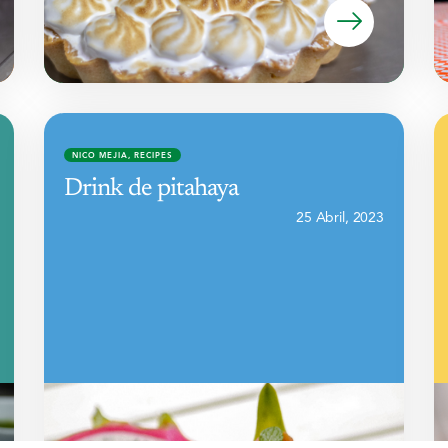
NICO MEJIA
,
RECIPES
Drink de pitahaya
25 Abril, 2023