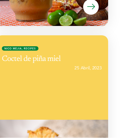
NICO MEJIA
,
RECIPES
Coctel de piña miel
25 Abril, 2023