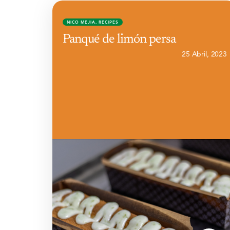
NICO MEJIA
,
RECIPES
Panqué de limón persa
25 Abril, 2023