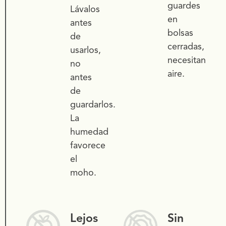
guardes
Lávalos
Potasio
124 mg
en
antes
Vitamina C
44.5 mg
bolsas
de
cerradas,
usarlos,
necesitan
no
aire.
antes
de
guardarlos.
La
humedad
favorece
el
moho.
Lejos
Sin