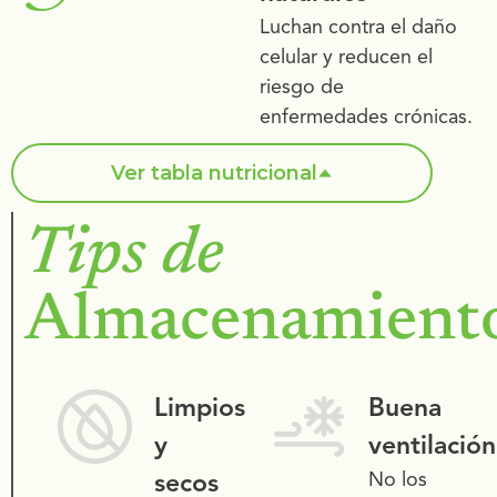
Luchan contra el daño
celular y reducen el
riesgo de
enfermedades crónicas.
Ver tabla nutricional
Tips de
TABLA NUTRICIONAL
Almacenamient
Tamaño de porción
100 g de jugo
Proteínas
0.35 g
Limpios
Buena
Grasas
0.24 g
y
ventilación
Carbohidratos
8.4 g
secos
No los
Calcio
6.7 mg