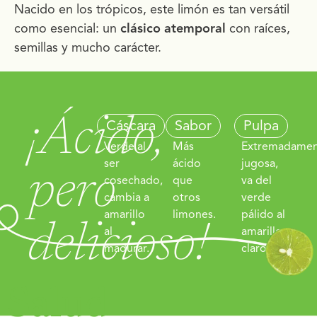
Nacido en los trópicos, este limón es tan versátil
como esencial: un
clásico atemporal
con raíces,
semillas y mucho carácter.
¡Ácido,
Cáscara
Sabor
Pulpa
Verde al
Más
Extremadame
ser
ácido
jugosa,
pero
cosechado,
que
va del
cambia a
otros
verde
amarillo
limones.
pálido al
delicioso!
al
amarillo
madurar.
claro.
Salud