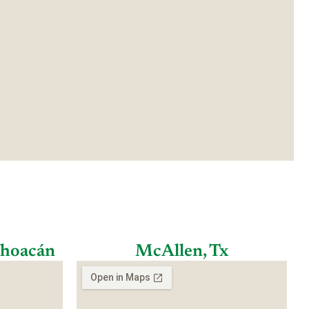
choacán
McAllen, Tx