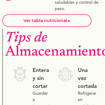
saludables y control de
peso.
Ver tabla nutricional
Tips de
TABLA NUTRICIONAL
Almacenamient
Tamaño de porción
100 g de jugo
Proteínas
0.35 g
Entera
Una
Grasas
0.24 g
y sin
vez
Carbohidratos
8.4 g
cortar
cortada
Calcio
6.7 mg
Guardar
Refrigerar
Potasio
124 mg
a
en
Vitamina C
44.5 mg