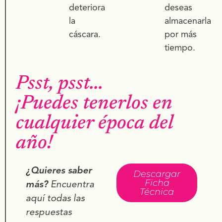
deteriora
deseas
la
almacenarla
cáscara.
por más
tiempo.
Psst, psst...
¡Puedes tenerlos en
cualquier época del
año!
¿Quieres saber
Descargar
Ficha
más?
Encuentra
Técnica
aquí todas las
respuestas