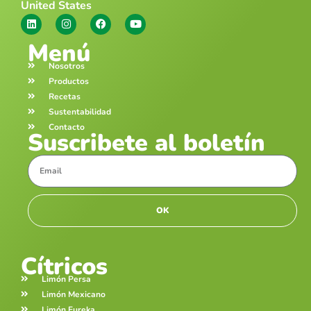
United States
Menú
Nosotros
Productos
Recetas
Sustentabilidad
Contacto
Suscribete al boletín
OK
Cítricos
Limón Persa
Limón Mexicano
Limón Eureka