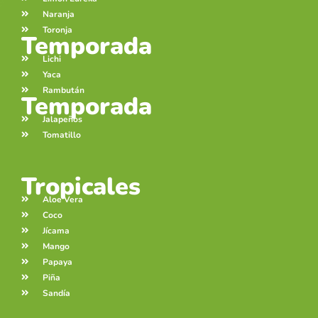
Naranja
Toronja
Temporada
Lichi
Yaca
Rambután
Temporada
Jalapeños
Tomatillo
Tropicales
Aloe Vera
Coco
Jícama
Mango
Papaya
Piña
Sandía