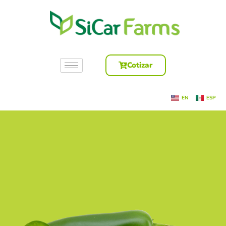
Cotizar
EN
ESP