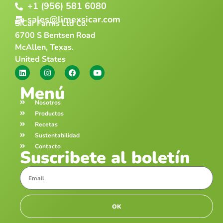
+1 (956) 581 6080
sales@limexsicar.com
SiCar Farms Ltd Co.
6700 S Bentsen Road
McAllen, Texas.
United States
Menú
Nosotros
Productos
Recetas
Sustentabilidad
Contacto
Suscribete al boletín
OK