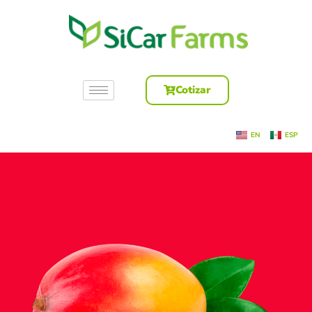
Cotizar
EN
ESP