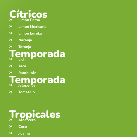
Cítricos
Limón Persa
Limón Mexicano
Limón Eureka
Naranja
Toronja
Temporada
Lichi
Yaca
Rambután
Temporada
Jalapeños
Tomatillo
Tropicales
Aloe Vera
Coco
Jícama