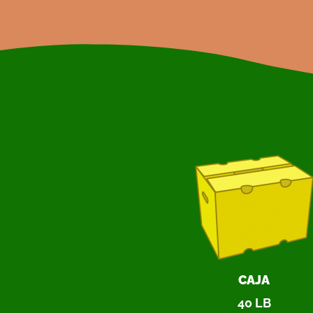
CAJA
40 LB