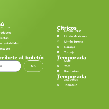
nú
Cítricos
osotros
Limón Persa
roductos
Limón Mexicano
ecetas
Limón Eureka
ustentabilidad
Naranja
ontacto
Toronja
cribete al boletín
Temporada
Lichi
Yaca
OK
Rambután
Temporada
Jalapeños
Tomatillo