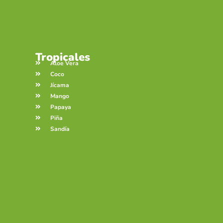
Tropicales
Aloe Vera
Coco
Jícama
Mango
Papaya
Piña
Sandía