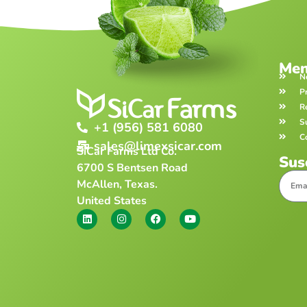
Me
N
P
R
S
+1 (956) 581 6080
C
sales@limexsicar.com
SiCar Farms Ltd Co.
Sus
6700 S Bentsen Road
McAllen, Texas.
United States