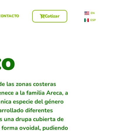
EN
Cotizar
CONTACTO
ESP
co
de las zonas costeras
nece a la familia Areca, a
única especie del género
arrollado diferentes
es una drupa cubierta de
n forma ovoidal, pudiendo