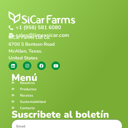
+1 (956) 581 6080
sales@limexsicar.com
SiCar Farms Ltd Co.
6700 S Bentsen Road
McAllen, Texas.
United States
Menú
Nosotros
Productos
Recetas
Sustentabilidad
Contacto
Suscribete al boletín