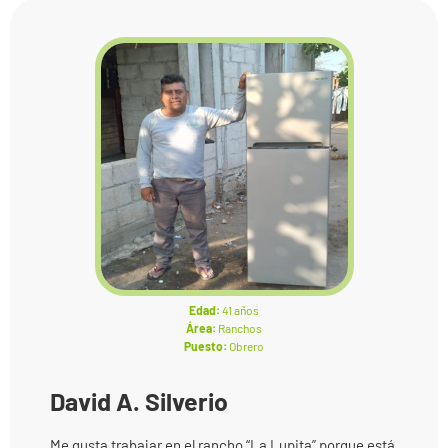
Edad:
41 años
Área:
Ranchos
Puesto:
Obrero
David A. Silverio
Me gusta trabajar en el rancho “La Lupita” porque está