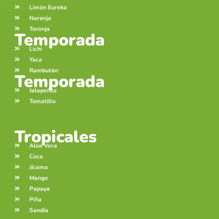
Limón Eureka
Naranja
Toronja
Temporada
Lichi
Yaca
Rambután
Temporada
Jalapeños
Tomatillo
Tropicales
Aloe Vera
Coco
Jícama
Mango
Papaya
Piña
Sandía