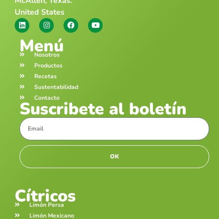
McAllen, Texas.
United States
Menú
Nosotros
Productos
Recetas
Sustentabilidad
Contacto
Suscribete al boletín
OK
Cítricos
Limón Persa
Limón Mexicano