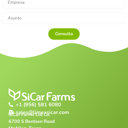
Consulta
+1 (956) 581 6080
sales@limexsicar.com
SiCar Farms Ltd Co.
6700 S Bentsen Road