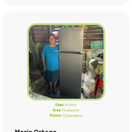
Edad:
57 años
Área:
Producción
Puesto:
Empacadora
María Ortega