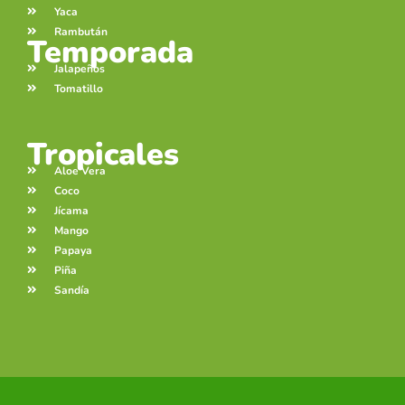
Yaca
Rambután
Temporada
Jalapeños
Tomatillo
Tropicales
Aloe Vera
Coco
Jícama
Mango
Papaya
Piña
Sandía