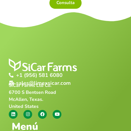
Consulta
+1 (956) 581 6080
sales@limexsicar.com
SiCar Farms Ltd Co.
6700 S Bentsen Road
McAllen, Texas.
United States
Menú