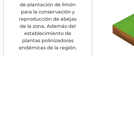
de plantación de limón
para la conservación y
reproducción de abejas
de la zona. Además del
establecimiento de
plantas polinizadoras
endémicas de la región.
Barreras
naturales
Utilizadas para la
protección, alimentación
de la fauna y generación
de un microclima.