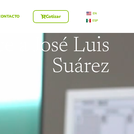
EN
Cotizar
CONTACTO
ESP
e a José Luis
Suárez