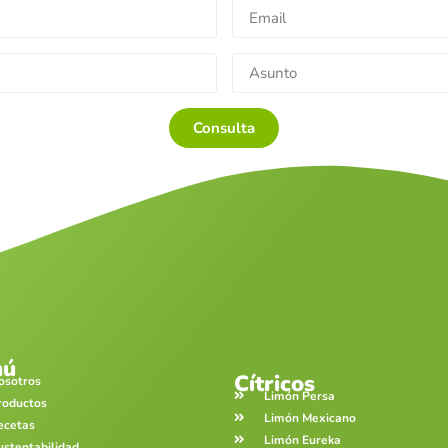
Consulta
nú
Cítricos
osotros
Limón Persa
roductos
Limón Mexicano
ecetas
Limón Eureka
ustentabilidad