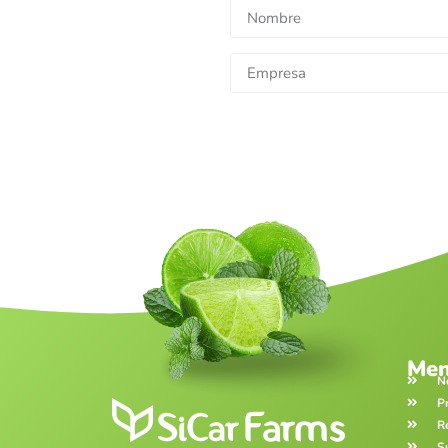
Me
N
P
R
S