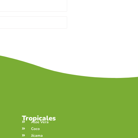
Tropicales
Aloe Vera
Coco
Jícama