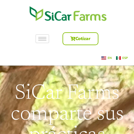
Cotizar
EN
ESP
SiCar Farms
comparte sus