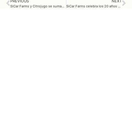
PREVIOUS
NEXT
SiCar Farms y Citrojugo se suman al TecoFest 2025
SiCar Farms celebra los 20 años del Acuerdo de Asociación Económica México–Japón
También te puede
interesar
Receta de tradicional Salsa Verde
Receta: Deliciosa Pasta en Salsa Poblana