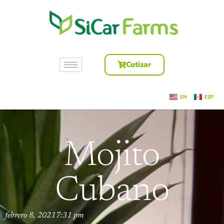
Cotizar
EN
ESP
Mojito
Cubano
febrero 8, 2021
7:31 pm